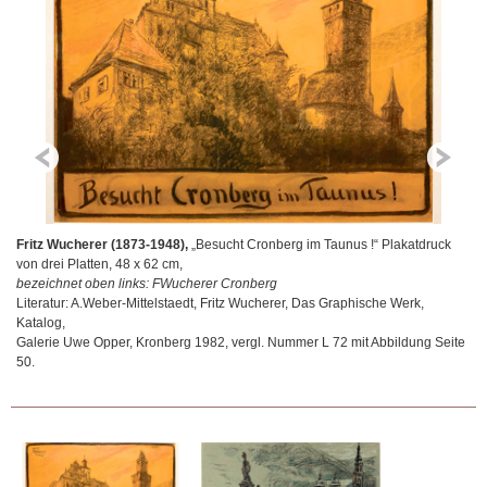
,
Fritz Wucherer (1873-1948),
„Besucht Cronberg im Taunus !“ Plakatdruck
Fr
von drei Platten, 48 x 62 cm,
49
bezeichnet oben links: FWucherer Cronberg
be
Literatur: A.Weber-Mittelstaedt, Fritz Wucherer, Das Graphische Werk,
Vo
Katalog,
Li
Galerie Uwe Opper, Kronberg 1982, vergl. Nummer L 72 mit Abbildung Seite
Ka
.
50.
Ga