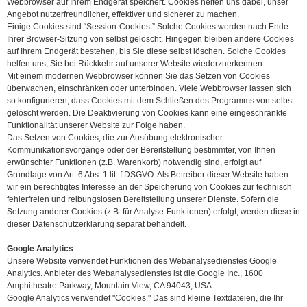
Webbrowser auf Ihrem Endgerät speichert. Cookies helfen uns dabei, unser
Angebot nutzerfreundlicher, effektiver und sicherer zu machen.
Einige Cookies sind “Session-Cookies.” Solche Cookies werden nach Ende
Ihrer Browser-Sitzung von selbst gelöscht. Hingegen bleiben andere Cookies
auf Ihrem Endgerät bestehen, bis Sie diese selbst löschen. Solche Cookies
helfen uns, Sie bei Rückkehr auf unserer Website wiederzuerkennen.
Mit einem modernen Webbrowser können Sie das Setzen von Cookies
überwachen, einschränken oder unterbinden. Viele Webbrowser lassen sich
so konfigurieren, dass Cookies mit dem Schließen des Programms von selbst
gelöscht werden. Die Deaktivierung von Cookies kann eine eingeschränkte
Funktionalität unserer Website zur Folge haben.
Das Setzen von Cookies, die zur Ausübung elektronischer
Kommunikationsvorgänge oder der Bereitstellung bestimmter, von Ihnen
erwünschter Funktionen (z.B. Warenkorb) notwendig sind, erfolgt auf
Grundlage von Art. 6 Abs. 1 lit. f DSGVO. Als Betreiber dieser Website haben
wir ein berechtigtes Interesse an der Speicherung von Cookies zur technisch
fehlerfreien und reibungslosen Bereitstellung unserer Dienste. Sofern die
Setzung anderer Cookies (z.B. für Analyse-Funktionen) erfolgt, werden diese in
dieser Datenschutzerklärung separat behandelt.
Google Analytics
Unsere Website verwendet Funktionen des Webanalysedienstes Google
Analytics. Anbieter des Webanalysedienstes ist die Google Inc., 1600
Amphitheatre Parkway, Mountain View, CA 94043, USA.
Google Analytics verwendet "Cookies." Das sind kleine Textdateien, die Ihr