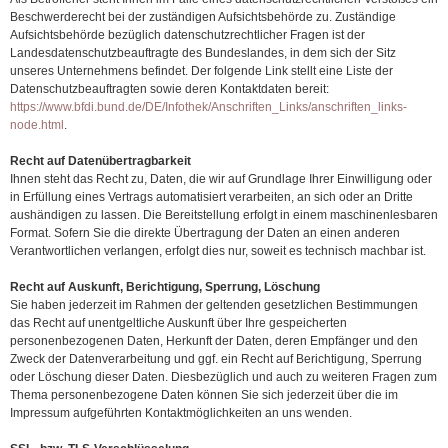
Beschwerderecht bei der zuständigen Aufsichtsbehörde zu. Zuständige
Aufsichtsbehörde bezüglich datenschutzrechtlicher Fragen ist der
Landesdatenschutzbeauftragte des Bundeslandes, in dem sich der Sitz
unseres Unternehmens befindet. Der folgende Link stellt eine Liste der
Datenschutzbeauftragten sowie deren Kontaktdaten bereit:
https://www.bfdi.bund.de/DE/Infothek/Anschriften_Links/anschriften_links-
node.html
.
Recht auf Datenübertragbarkeit
Ihnen steht das Recht zu, Daten, die wir auf Grundlage Ihrer Einwilligung oder
in Erfüllung eines Vertrags automatisiert verarbeiten, an sich oder an Dritte
aushändigen zu lassen. Die Bereitstellung erfolgt in einem maschinenlesbaren
Format. Sofern Sie die direkte Übertragung der Daten an einen anderen
Verantwortlichen verlangen, erfolgt dies nur, soweit es technisch machbar ist.
Recht auf Auskunft, Berichtigung, Sperrung, Löschung
Sie haben jederzeit im Rahmen der geltenden gesetzlichen Bestimmungen
das Recht auf unentgeltliche Auskunft über Ihre gespeicherten
personenbezogenen Daten, Herkunft der Daten, deren Empfänger und den
Zweck der Datenverarbeitung und ggf. ein Recht auf Berichtigung, Sperrung
oder Löschung dieser Daten. Diesbezüglich und auch zu weiteren Fragen zum
Thema personenbezogene Daten können Sie sich jederzeit über die im
Impressum aufgeführten Kontaktmöglichkeiten an uns wenden.