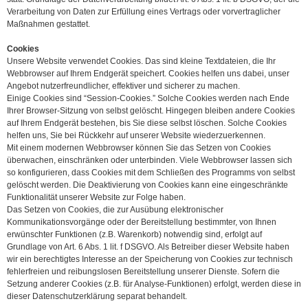
Verarbeitung von Daten zur Erfüllung eines Vertrags oder vorvertraglicher
Maßnahmen gestattet.
Cookies
Unsere Website verwendet Cookies. Das sind kleine Textdateien, die Ihr
Webbrowser auf Ihrem Endgerät speichert. Cookies helfen uns dabei, unser
Angebot nutzerfreundlicher, effektiver und sicherer zu machen.
Einige Cookies sind “Session-Cookies.” Solche Cookies werden nach Ende
Ihrer Browser-Sitzung von selbst gelöscht. Hingegen bleiben andere Cookies
auf Ihrem Endgerät bestehen, bis Sie diese selbst löschen. Solche Cookies
helfen uns, Sie bei Rückkehr auf unserer Website wiederzuerkennen.
Mit einem modernen Webbrowser können Sie das Setzen von Cookies
überwachen, einschränken oder unterbinden. Viele Webbrowser lassen sich
so konfigurieren, dass Cookies mit dem Schließen des Programms von selbst
gelöscht werden. Die Deaktivierung von Cookies kann eine eingeschränkte
Funktionalität unserer Website zur Folge haben.
Das Setzen von Cookies, die zur Ausübung elektronischer
Kommunikationsvorgänge oder der Bereitstellung bestimmter, von Ihnen
erwünschter Funktionen (z.B. Warenkorb) notwendig sind, erfolgt auf
Grundlage von Art. 6 Abs. 1 lit. f DSGVO. Als Betreiber dieser Website haben
wir ein berechtigtes Interesse an der Speicherung von Cookies zur technisch
fehlerfreien und reibungslosen Bereitstellung unserer Dienste. Sofern die
Setzung anderer Cookies (z.B. für Analyse-Funktionen) erfolgt, werden diese in
dieser Datenschutzerklärung separat behandelt.