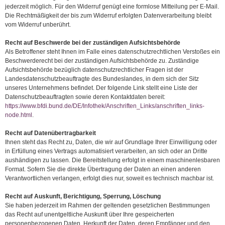
jederzeit möglich. Für den Widerruf genügt eine formlose Mitteilung per E-Mail.
Die Rechtmäßigkeit der bis zum Widerruf erfolgten Datenverarbeitung bleibt
vom Widerruf unberührt.
Recht auf Beschwerde bei der zuständigen Aufsichtsbehörde
Als Betroffener steht Ihnen im Falle eines datenschutzrechtlichen Verstoßes ein
Beschwerderecht bei der zuständigen Aufsichtsbehörde zu. Zuständige
Aufsichtsbehörde bezüglich datenschutzrechtlicher Fragen ist der
Landesdatenschutzbeauftragte des Bundeslandes, in dem sich der Sitz
unseres Unternehmens befindet. Der folgende Link stellt eine Liste der
Datenschutzbeauftragten sowie deren Kontaktdaten bereit:
https://www.bfdi.bund.de/DE/Infothek/Anschriften_Links/anschriften_links-
node.html
.
Recht auf Datenübertragbarkeit
Ihnen steht das Recht zu, Daten, die wir auf Grundlage Ihrer Einwilligung oder
in Erfüllung eines Vertrags automatisiert verarbeiten, an sich oder an Dritte
aushändigen zu lassen. Die Bereitstellung erfolgt in einem maschinenlesbaren
Format. Sofern Sie die direkte Übertragung der Daten an einen anderen
Verantwortlichen verlangen, erfolgt dies nur, soweit es technisch machbar ist.
Recht auf Auskunft, Berichtigung, Sperrung, Löschung
Sie haben jederzeit im Rahmen der geltenden gesetzlichen Bestimmungen
das Recht auf unentgeltliche Auskunft über Ihre gespeicherten
personenbezogenen Daten, Herkunft der Daten, deren Empfänger und den