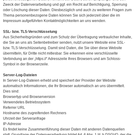
Zweck der Datenverarbeitung und ggf. ein Recht auf Berichtigung, Sperrung
oder Löschung dieser Daten. Diesbezüglich und auch zu weiteren Fragen zum
Thema personenbezogene Daten können Sie sich jederzeit über die im
Impressum aufgeführten Kontaktmöglichkeiten an uns wenden.
SSL- bzw. TLS-Verschlüsselung
Aus Sicherheitsgründen und zum Schutz der Übertragung vertraulicher Inhalte,
die Sie an uns als Seitenbetreiber senden, nutzt unsere Website eine SSL-
bzw. TLS-Verschlüsselung. Damit sind Daten, die Sie über diese Website
übermitteln, für Dritte nicht mitlesbar. Sie erkennen eine verschlüsselte
Verbindung an der „https://“ Adresszeile Ihres Browsers und am Schloss-
Symbol in der Browserzeile.
Server-Log-Dateien
In Server-Log-Dateien erhebt und speichert der Provider der Website
automatisch Informationen, die Ihr Browser automatisch an uns übermittelt.
Dies sind:
Browsertyp und Browserversion
Verwendetes Betriebssystem
Referrer URL
Hostname des zugreifenden Rechners
Uhrzeit der Serveranfrage
IP-Adresse
Es findet keine Zusammenführung dieser Daten mit anderen Datenquellen
statt. Grundlage der Datenverarbeitung bildet Art. 6 Abs. 1 lit. b DSGVO, der die