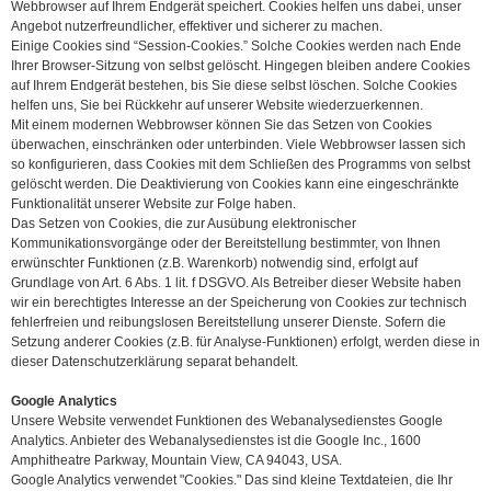
Webbrowser auf Ihrem Endgerät speichert. Cookies helfen uns dabei, unser
Angebot nutzerfreundlicher, effektiver und sicherer zu machen.
Einige Cookies sind “Session-Cookies.” Solche Cookies werden nach Ende
Ihrer Browser-Sitzung von selbst gelöscht. Hingegen bleiben andere Cookies
auf Ihrem Endgerät bestehen, bis Sie diese selbst löschen. Solche Cookies
helfen uns, Sie bei Rückkehr auf unserer Website wiederzuerkennen.
Mit einem modernen Webbrowser können Sie das Setzen von Cookies
überwachen, einschränken oder unterbinden. Viele Webbrowser lassen sich
so konfigurieren, dass Cookies mit dem Schließen des Programms von selbst
gelöscht werden. Die Deaktivierung von Cookies kann eine eingeschränkte
Funktionalität unserer Website zur Folge haben.
Das Setzen von Cookies, die zur Ausübung elektronischer
Kommunikationsvorgänge oder der Bereitstellung bestimmter, von Ihnen
erwünschter Funktionen (z.B. Warenkorb) notwendig sind, erfolgt auf
Grundlage von Art. 6 Abs. 1 lit. f DSGVO. Als Betreiber dieser Website haben
wir ein berechtigtes Interesse an der Speicherung von Cookies zur technisch
fehlerfreien und reibungslosen Bereitstellung unserer Dienste. Sofern die
Setzung anderer Cookies (z.B. für Analyse-Funktionen) erfolgt, werden diese in
dieser Datenschutzerklärung separat behandelt.
Google Analytics
Unsere Website verwendet Funktionen des Webanalysedienstes Google
Analytics. Anbieter des Webanalysedienstes ist die Google Inc., 1600
Amphitheatre Parkway, Mountain View, CA 94043, USA.
Google Analytics verwendet "Cookies." Das sind kleine Textdateien, die Ihr