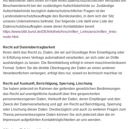
Als Betroffener steht Ihnen im Falle eines datenschutzrechtlichen Verstoßes ein
Beschwerderecht bei der zuständigen Aufsichtsbehörde zu. Zuständige
Aufsichtsbehörde bezüglich datenschutzrechtlicher Fragen ist der
Landesdatenschutzbeauftragte des Bundeslandes, in dem sich der Sitz
unseres Unternehmens befindet. Der folgende Link stellt eine Liste der
Datenschutzbeauftragten sowie deren Kontaktdaten bereit:
https://www.bfdi.bund.de/DE/Infothek/Anschriften_Links/anschriften_links-
node.html
.
Recht auf Datenübertragbarkeit
Ihnen steht das Recht zu, Daten, die wir auf Grundlage Ihrer Einwilligung oder
in Erfüllung eines Vertrags automatisiert verarbeiten, an sich oder an Dritte
aushändigen zu lassen. Die Bereitstellung erfolgt in einem maschinenlesbaren
Format. Sofern Sie die direkte Übertragung der Daten an einen anderen
Verantwortlichen verlangen, erfolgt dies nur, soweit es technisch machbar ist.
Recht auf Auskunft, Berichtigung, Sperrung, Löschung
Sie haben jederzeit im Rahmen der geltenden gesetzlichen Bestimmungen
das Recht auf unentgeltliche Auskunft über Ihre gespeicherten
personenbezogenen Daten, Herkunft der Daten, deren Empfänger und den
Zweck der Datenverarbeitung und ggf. ein Recht auf Berichtigung, Sperrung
oder Löschung dieser Daten. Diesbezüglich und auch zu weiteren Fragen zum
Thema personenbezogene Daten können Sie sich jederzeit über die im
Impressum aufgeführten Kontaktmöglichkeiten an uns wenden.