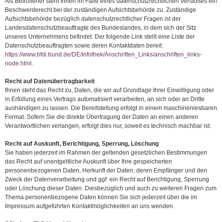
Als Betroffener steht Ihnen im Falle eines datenschutzrechtlichen Verstoßes ein
Beschwerderecht bei der zuständigen Aufsichtsbehörde zu. Zuständige
Aufsichtsbehörde bezüglich datenschutzrechtlicher Fragen ist der
Landesdatenschutzbeauftragte des Bundeslandes, in dem sich der Sitz
unseres Unternehmens befindet. Der folgende Link stellt eine Liste der
Datenschutzbeauftragten sowie deren Kontaktdaten bereit:
https://www.bfdi.bund.de/DE/Infothek/Anschriften_Links/anschriften_links-
node.html
.
Recht auf Datenübertragbarkeit
Ihnen steht das Recht zu, Daten, die wir auf Grundlage Ihrer Einwilligung oder
in Erfüllung eines Vertrags automatisiert verarbeiten, an sich oder an Dritte
aushändigen zu lassen. Die Bereitstellung erfolgt in einem maschinenlesbaren
Format. Sofern Sie die direkte Übertragung der Daten an einen anderen
Verantwortlichen verlangen, erfolgt dies nur, soweit es technisch machbar ist.
Recht auf Auskunft, Berichtigung, Sperrung, Löschung
Sie haben jederzeit im Rahmen der geltenden gesetzlichen Bestimmungen
das Recht auf unentgeltliche Auskunft über Ihre gespeicherten
personenbezogenen Daten, Herkunft der Daten, deren Empfänger und den
Zweck der Datenverarbeitung und ggf. ein Recht auf Berichtigung, Sperrung
oder Löschung dieser Daten. Diesbezüglich und auch zu weiteren Fragen zum
Thema personenbezogene Daten können Sie sich jederzeit über die im
Impressum aufgeführten Kontaktmöglichkeiten an uns wenden.