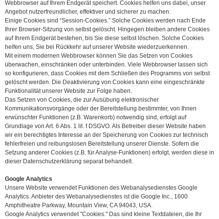
Webbrowser auf Ihrem Endgerät speichert. Cookies helfen uns dabei, unser
Angebot nutzerfreundlicher, effektiver und sicherer zu machen.
Einige Cookies sind “Session-Cookies.” Solche Cookies werden nach Ende
Ihrer Browser-Sitzung von selbst gelöscht. Hingegen bleiben andere Cookies
auf Ihrem Endgerät bestehen, bis Sie diese selbst löschen. Solche Cookies
helfen uns, Sie bei Rückkehr auf unserer Website wiederzuerkennen.
Mit einem modernen Webbrowser können Sie das Setzen von Cookies
überwachen, einschränken oder unterbinden. Viele Webbrowser lassen sich
so konfigurieren, dass Cookies mit dem Schließen des Programms von selbst
gelöscht werden. Die Deaktivierung von Cookies kann eine eingeschränkte
Funktionalität unserer Website zur Folge haben.
Das Setzen von Cookies, die zur Ausübung elektronischer
Kommunikationsvorgänge oder der Bereitstellung bestimmter, von Ihnen
erwünschter Funktionen (z.B. Warenkorb) notwendig sind, erfolgt auf
Grundlage von Art. 6 Abs. 1 lit. f DSGVO. Als Betreiber dieser Website haben
wir ein berechtigtes Interesse an der Speicherung von Cookies zur technisch
fehlerfreien und reibungslosen Bereitstellung unserer Dienste. Sofern die
Setzung anderer Cookies (z.B. für Analyse-Funktionen) erfolgt, werden diese in
dieser Datenschutzerklärung separat behandelt.
Google Analytics
Unsere Website verwendet Funktionen des Webanalysedienstes Google
Analytics. Anbieter des Webanalysedienstes ist die Google Inc., 1600
Amphitheatre Parkway, Mountain View, CA 94043, USA.
Google Analytics verwendet "Cookies." Das sind kleine Textdateien, die Ihr