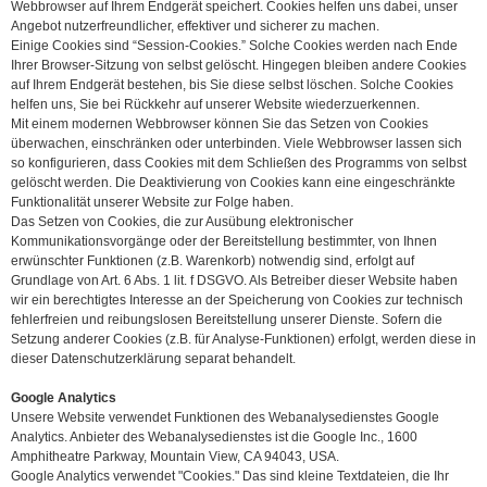
Webbrowser auf Ihrem Endgerät speichert. Cookies helfen uns dabei, unser
Angebot nutzerfreundlicher, effektiver und sicherer zu machen.
Einige Cookies sind “Session-Cookies.” Solche Cookies werden nach Ende
Ihrer Browser-Sitzung von selbst gelöscht. Hingegen bleiben andere Cookies
auf Ihrem Endgerät bestehen, bis Sie diese selbst löschen. Solche Cookies
helfen uns, Sie bei Rückkehr auf unserer Website wiederzuerkennen.
Mit einem modernen Webbrowser können Sie das Setzen von Cookies
überwachen, einschränken oder unterbinden. Viele Webbrowser lassen sich
so konfigurieren, dass Cookies mit dem Schließen des Programms von selbst
gelöscht werden. Die Deaktivierung von Cookies kann eine eingeschränkte
Funktionalität unserer Website zur Folge haben.
Das Setzen von Cookies, die zur Ausübung elektronischer
Kommunikationsvorgänge oder der Bereitstellung bestimmter, von Ihnen
erwünschter Funktionen (z.B. Warenkorb) notwendig sind, erfolgt auf
Grundlage von Art. 6 Abs. 1 lit. f DSGVO. Als Betreiber dieser Website haben
wir ein berechtigtes Interesse an der Speicherung von Cookies zur technisch
fehlerfreien und reibungslosen Bereitstellung unserer Dienste. Sofern die
Setzung anderer Cookies (z.B. für Analyse-Funktionen) erfolgt, werden diese in
dieser Datenschutzerklärung separat behandelt.
Google Analytics
Unsere Website verwendet Funktionen des Webanalysedienstes Google
Analytics. Anbieter des Webanalysedienstes ist die Google Inc., 1600
Amphitheatre Parkway, Mountain View, CA 94043, USA.
Google Analytics verwendet "Cookies." Das sind kleine Textdateien, die Ihr