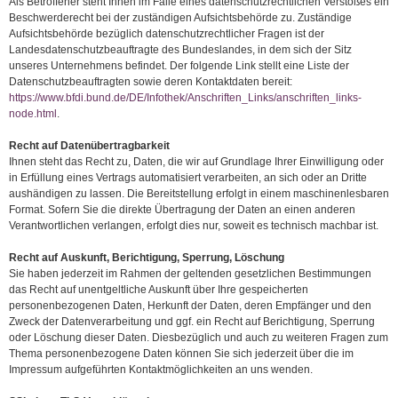
Als Betroffener steht Ihnen im Falle eines datenschutzrechtlichen Verstoßes ein
Beschwerderecht bei der zuständigen Aufsichtsbehörde zu. Zuständige
Aufsichtsbehörde bezüglich datenschutzrechtlicher Fragen ist der
Landesdatenschutzbeauftragte des Bundeslandes, in dem sich der Sitz
unseres Unternehmens befindet. Der folgende Link stellt eine Liste der
Datenschutzbeauftragten sowie deren Kontaktdaten bereit:
https://www.bfdi.bund.de/DE/Infothek/Anschriften_Links/anschriften_links-
node.html
.
Recht auf Datenübertragbarkeit
Ihnen steht das Recht zu, Daten, die wir auf Grundlage Ihrer Einwilligung oder
in Erfüllung eines Vertrags automatisiert verarbeiten, an sich oder an Dritte
aushändigen zu lassen. Die Bereitstellung erfolgt in einem maschinenlesbaren
Format. Sofern Sie die direkte Übertragung der Daten an einen anderen
Verantwortlichen verlangen, erfolgt dies nur, soweit es technisch machbar ist.
Recht auf Auskunft, Berichtigung, Sperrung, Löschung
Sie haben jederzeit im Rahmen der geltenden gesetzlichen Bestimmungen
das Recht auf unentgeltliche Auskunft über Ihre gespeicherten
personenbezogenen Daten, Herkunft der Daten, deren Empfänger und den
Zweck der Datenverarbeitung und ggf. ein Recht auf Berichtigung, Sperrung
oder Löschung dieser Daten. Diesbezüglich und auch zu weiteren Fragen zum
Thema personenbezogene Daten können Sie sich jederzeit über die im
Impressum aufgeführten Kontaktmöglichkeiten an uns wenden.