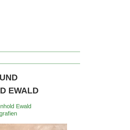
 UND
LD EWALD
inhold Ewald
grafien