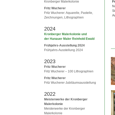
Kronberger Malerkolonie
Kleid“, 1950-1955,
F
N
Fritz Wucherer
log, Farbtafel Seite 93.
Si
Fritz Wucherer: Aquarelle, Pastelle,
A
Zeichnungen, Lithographien
2024
Kronberger Malerkolonie und
der Hanauer Maler Reinhold Ewald
Frühjahrs-Ausstellung 2024
Frühjahrs-Ausstellung 2024
2023
Fritz Wucherer
Fritz Wucherer – 100 Lithographien
Fritz Wucherer
Fritz Wucherer-Jubiläumsausstellung
2022
Meisterwerke der Kronberger
Malerkolonie
Meisterwerke der Kronberger
Malerkolonie