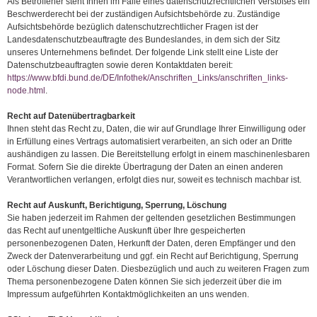
Als Betroffener steht Ihnen im Falle eines datenschutzrechtlichen Verstoßes ein
Beschwerderecht bei der zuständigen Aufsichtsbehörde zu. Zuständige
Aufsichtsbehörde bezüglich datenschutzrechtlicher Fragen ist der
Landesdatenschutzbeauftragte des Bundeslandes, in dem sich der Sitz
unseres Unternehmens befindet. Der folgende Link stellt eine Liste der
Datenschutzbeauftragten sowie deren Kontaktdaten bereit:
https://www.bfdi.bund.de/DE/Infothek/Anschriften_Links/anschriften_links-
node.html
.
Recht auf Datenübertragbarkeit
Ihnen steht das Recht zu, Daten, die wir auf Grundlage Ihrer Einwilligung oder
in Erfüllung eines Vertrags automatisiert verarbeiten, an sich oder an Dritte
aushändigen zu lassen. Die Bereitstellung erfolgt in einem maschinenlesbaren
Format. Sofern Sie die direkte Übertragung der Daten an einen anderen
Verantwortlichen verlangen, erfolgt dies nur, soweit es technisch machbar ist.
Recht auf Auskunft, Berichtigung, Sperrung, Löschung
Sie haben jederzeit im Rahmen der geltenden gesetzlichen Bestimmungen
das Recht auf unentgeltliche Auskunft über Ihre gespeicherten
personenbezogenen Daten, Herkunft der Daten, deren Empfänger und den
Zweck der Datenverarbeitung und ggf. ein Recht auf Berichtigung, Sperrung
oder Löschung dieser Daten. Diesbezüglich und auch zu weiteren Fragen zum
Thema personenbezogene Daten können Sie sich jederzeit über die im
Impressum aufgeführten Kontaktmöglichkeiten an uns wenden.