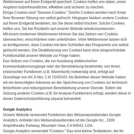
Webbrowser auf Ihrem Endgerät speichert. Cookies helfen uns dabei, unser
Angebot nutzerfreundlicher, effektiver und sicherer zu machen.
Einige Cookies sind “Session-Cookies.” Solche Cookies werden nach Ende
Ihrer Browser-Sitzung von selbst gelöscht. Hingegen bleiben andere Cookies
auf Ihrem Endgerät bestehen, bis Sie diese selbst löschen. Solche Cookies
helfen uns, Sie bei Rückkehr auf unserer Website wiederzuerkennen.
Mit einem modernen Webbrowser können Sie das Setzen von Cookies
überwachen, einschränken oder unterbinden. Viele Webbrowser lassen sich
so konfigurieren, dass Cookies mit dem Schließen des Programms von selbst
gelöscht werden. Die Deaktivierung von Cookies kann eine eingeschränkte
Funktionalität unserer Website zur Folge haben.
Das Setzen von Cookies, die zur Ausübung elektronischer
Kommunikationsvorgänge oder der Bereitstellung bestimmter, von Ihnen
erwünschter Funktionen (z.B. Warenkorb) notwendig sind, erfolgt auf
Grundlage von Art. 6 Abs. 1 lit. f DSGVO. Als Betreiber dieser Website haben
wir ein berechtigtes Interesse an der Speicherung von Cookies zur technisch
fehlerfreien und reibungslosen Bereitstellung unserer Dienste. Sofern die
Setzung anderer Cookies (z.B. für Analyse-Funktionen) erfolgt, werden diese in
dieser Datenschutzerklärung separat behandelt.
Google Analytics
Unsere Website verwendet Funktionen des Webanalysedienstes Google
Analytics. Anbieter des Webanalysedienstes ist die Google Inc., 1600
Amphitheatre Parkway, Mountain View, CA 94043, USA.
Google Analytics verwendet "Cookies." Das sind kleine Textdateien, die Ihr