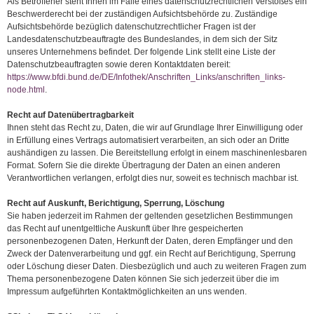
Als Betroffener steht Ihnen im Falle eines datenschutzrechtlichen Verstoßes ein
Beschwerderecht bei der zuständigen Aufsichtsbehörde zu. Zuständige
Aufsichtsbehörde bezüglich datenschutzrechtlicher Fragen ist der
Landesdatenschutzbeauftragte des Bundeslandes, in dem sich der Sitz
unseres Unternehmens befindet. Der folgende Link stellt eine Liste der
Datenschutzbeauftragten sowie deren Kontaktdaten bereit:
https://www.bfdi.bund.de/DE/Infothek/Anschriften_Links/anschriften_links-
node.html
.
Recht auf Datenübertragbarkeit
Ihnen steht das Recht zu, Daten, die wir auf Grundlage Ihrer Einwilligung oder
in Erfüllung eines Vertrags automatisiert verarbeiten, an sich oder an Dritte
aushändigen zu lassen. Die Bereitstellung erfolgt in einem maschinenlesbaren
Format. Sofern Sie die direkte Übertragung der Daten an einen anderen
Verantwortlichen verlangen, erfolgt dies nur, soweit es technisch machbar ist.
Recht auf Auskunft, Berichtigung, Sperrung, Löschung
Sie haben jederzeit im Rahmen der geltenden gesetzlichen Bestimmungen
das Recht auf unentgeltliche Auskunft über Ihre gespeicherten
personenbezogenen Daten, Herkunft der Daten, deren Empfänger und den
Zweck der Datenverarbeitung und ggf. ein Recht auf Berichtigung, Sperrung
oder Löschung dieser Daten. Diesbezüglich und auch zu weiteren Fragen zum
Thema personenbezogene Daten können Sie sich jederzeit über die im
Impressum aufgeführten Kontaktmöglichkeiten an uns wenden.