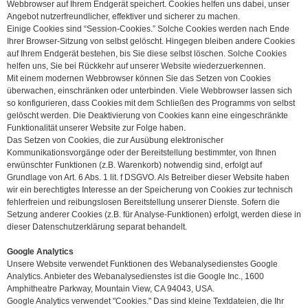
Webbrowser auf Ihrem Endgerät speichert. Cookies helfen uns dabei, unser
Angebot nutzerfreundlicher, effektiver und sicherer zu machen.
Einige Cookies sind “Session-Cookies.” Solche Cookies werden nach Ende
Ihrer Browser-Sitzung von selbst gelöscht. Hingegen bleiben andere Cookies
auf Ihrem Endgerät bestehen, bis Sie diese selbst löschen. Solche Cookies
helfen uns, Sie bei Rückkehr auf unserer Website wiederzuerkennen.
Mit einem modernen Webbrowser können Sie das Setzen von Cookies
überwachen, einschränken oder unterbinden. Viele Webbrowser lassen sich
so konfigurieren, dass Cookies mit dem Schließen des Programms von selbst
gelöscht werden. Die Deaktivierung von Cookies kann eine eingeschränkte
Funktionalität unserer Website zur Folge haben.
Das Setzen von Cookies, die zur Ausübung elektronischer
Kommunikationsvorgänge oder der Bereitstellung bestimmter, von Ihnen
erwünschter Funktionen (z.B. Warenkorb) notwendig sind, erfolgt auf
Grundlage von Art. 6 Abs. 1 lit. f DSGVO. Als Betreiber dieser Website haben
wir ein berechtigtes Interesse an der Speicherung von Cookies zur technisch
fehlerfreien und reibungslosen Bereitstellung unserer Dienste. Sofern die
Setzung anderer Cookies (z.B. für Analyse-Funktionen) erfolgt, werden diese in
dieser Datenschutzerklärung separat behandelt.
Google Analytics
Unsere Website verwendet Funktionen des Webanalysedienstes Google
Analytics. Anbieter des Webanalysedienstes ist die Google Inc., 1600
Amphitheatre Parkway, Mountain View, CA 94043, USA.
Google Analytics verwendet "Cookies." Das sind kleine Textdateien, die Ihr