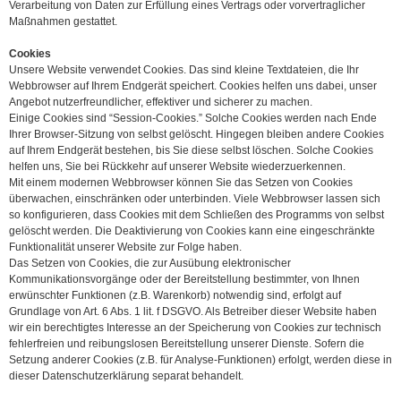
Verarbeitung von Daten zur Erfüllung eines Vertrags oder vorvertraglicher
Maßnahmen gestattet.
Cookies
Unsere Website verwendet Cookies. Das sind kleine Textdateien, die Ihr
Webbrowser auf Ihrem Endgerät speichert. Cookies helfen uns dabei, unser
Angebot nutzerfreundlicher, effektiver und sicherer zu machen.
Einige Cookies sind “Session-Cookies.” Solche Cookies werden nach Ende
Ihrer Browser-Sitzung von selbst gelöscht. Hingegen bleiben andere Cookies
auf Ihrem Endgerät bestehen, bis Sie diese selbst löschen. Solche Cookies
helfen uns, Sie bei Rückkehr auf unserer Website wiederzuerkennen.
Mit einem modernen Webbrowser können Sie das Setzen von Cookies
überwachen, einschränken oder unterbinden. Viele Webbrowser lassen sich
so konfigurieren, dass Cookies mit dem Schließen des Programms von selbst
gelöscht werden. Die Deaktivierung von Cookies kann eine eingeschränkte
Funktionalität unserer Website zur Folge haben.
Das Setzen von Cookies, die zur Ausübung elektronischer
Kommunikationsvorgänge oder der Bereitstellung bestimmter, von Ihnen
erwünschter Funktionen (z.B. Warenkorb) notwendig sind, erfolgt auf
Grundlage von Art. 6 Abs. 1 lit. f DSGVO. Als Betreiber dieser Website haben
wir ein berechtigtes Interesse an der Speicherung von Cookies zur technisch
fehlerfreien und reibungslosen Bereitstellung unserer Dienste. Sofern die
Setzung anderer Cookies (z.B. für Analyse-Funktionen) erfolgt, werden diese in
dieser Datenschutzerklärung separat behandelt.