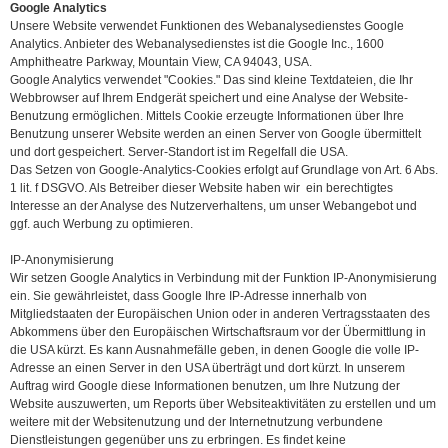
Google Analytics
Unsere Website verwendet Funktionen des Webanalysedienstes Google
Analytics. Anbieter des Webanalysedienstes ist die Google Inc., 1600
Amphitheatre Parkway, Mountain View, CA 94043, USA.
Google Analytics verwendet "Cookies." Das sind kleine Textdateien, die Ihr
Webbrowser auf Ihrem Endgerät speichert und eine Analyse der Website-
Benutzung ermöglichen. Mittels Cookie erzeugte Informationen über Ihre
Benutzung unserer Website werden an einen Server von Google übermittelt
und dort gespeichert. Server-Standort ist im Regelfall die USA.
Das Setzen von Google-Analytics-Cookies erfolgt auf Grundlage von Art. 6 Abs.
1 lit. f DSGVO. Als Betreiber dieser Website haben wir ein berechtigtes
Interesse an der Analyse des Nutzerverhaltens, um unser Webangebot und
ggf. auch Werbung zu optimieren.
IP-Anonymisierung
Wir setzen Google Analytics in Verbindung mit der Funktion IP-Anonymisierung
ein. Sie gewährleistet, dass Google Ihre IP-Adresse innerhalb von
Mitgliedstaaten der Europäischen Union oder in anderen Vertragsstaaten des
Abkommens über den Europäischen Wirtschaftsraum vor der Übermittlung in
die USA kürzt. Es kann Ausnahmefälle geben, in denen Google die volle IP-
Adresse an einen Server in den USA überträgt und dort kürzt. In unserem
Auftrag wird Google diese Informationen benutzen, um Ihre Nutzung der
Website auszuwerten, um Reports über Websiteaktivitäten zu erstellen und um
weitere mit der Websitenutzung und der Internetnutzung verbundene
Dienstleistungen gegenüber uns zu erbringen. Es findet keine