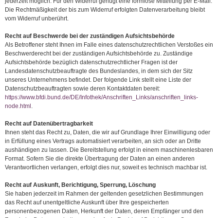
jederzeit möglich. Für den Widerruf genügt eine formlose Mitteilung per E-Mail.
Die Rechtmäßigkeit der bis zum Widerruf erfolgten Datenverarbeitung bleibt
vom Widerruf unberührt.
Recht auf Beschwerde bei der zuständigen Aufsichtsbehörde
Als Betroffener steht Ihnen im Falle eines datenschutzrechtlichen Verstoßes ein
Beschwerderecht bei der zuständigen Aufsichtsbehörde zu. Zuständige
Aufsichtsbehörde bezüglich datenschutzrechtlicher Fragen ist der
Landesdatenschutzbeauftragte des Bundeslandes, in dem sich der Sitz
unseres Unternehmens befindet. Der folgende Link stellt eine Liste der
Datenschutzbeauftragten sowie deren Kontaktdaten bereit:
https://www.bfdi.bund.de/DE/Infothek/Anschriften_Links/anschriften_links-
node.html
.
Recht auf Datenübertragbarkeit
Ihnen steht das Recht zu, Daten, die wir auf Grundlage Ihrer Einwilligung oder
in Erfüllung eines Vertrags automatisiert verarbeiten, an sich oder an Dritte
aushändigen zu lassen. Die Bereitstellung erfolgt in einem maschinenlesbaren
Format. Sofern Sie die direkte Übertragung der Daten an einen anderen
Verantwortlichen verlangen, erfolgt dies nur, soweit es technisch machbar ist.
Recht auf Auskunft, Berichtigung, Sperrung, Löschung
Sie haben jederzeit im Rahmen der geltenden gesetzlichen Bestimmungen
das Recht auf unentgeltliche Auskunft über Ihre gespeicherten
personenbezogenen Daten, Herkunft der Daten, deren Empfänger und den