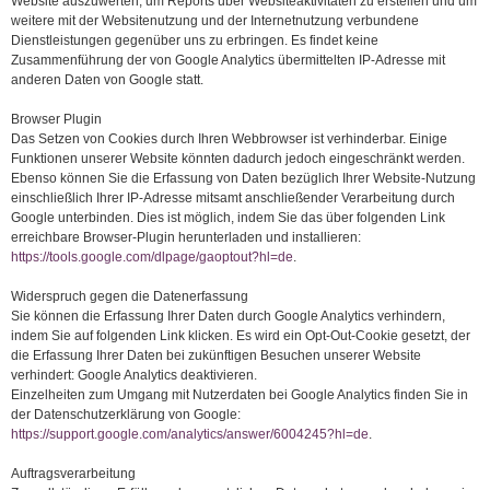
Website auszuwerten, um Reports über Websiteaktivitäten zu erstellen und um
weitere mit der Websitenutzung und der Internetnutzung verbundene
Dienstleistungen gegenüber uns zu erbringen. Es findet keine
Zusammenführung der von Google Analytics übermittelten IP-Adresse mit
anderen Daten von Google statt.
Browser Plugin
Das Setzen von Cookies durch Ihren Webbrowser ist verhinderbar. Einige
Funktionen unserer Website könnten dadurch jedoch eingeschränkt werden.
Ebenso können Sie die Erfassung von Daten bezüglich Ihrer Website-Nutzung
einschließlich Ihrer IP-Adresse mitsamt anschließender Verarbeitung durch
Google unterbinden. Dies ist möglich, indem Sie das über folgenden Link
erreichbare Browser-Plugin herunterladen und installieren:
https://tools.google.com/dlpage/gaoptout?hl=de
.
Widerspruch gegen die Datenerfassung
Sie können die Erfassung Ihrer Daten durch Google Analytics verhindern,
indem Sie auf folgenden Link klicken. Es wird ein Opt-Out-Cookie gesetzt, der
die Erfassung Ihrer Daten bei zukünftigen Besuchen unserer Website
verhindert: Google Analytics deaktivieren.
Einzelheiten zum Umgang mit Nutzerdaten bei Google Analytics finden Sie in
der Datenschutzerklärung von Google:
https://support.google.com/analytics/answer/6004245?hl=de
.
Auftragsverarbeitung