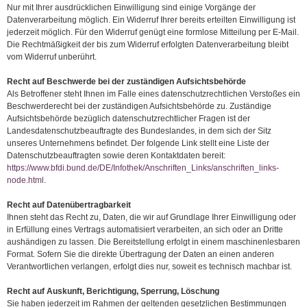
Nur mit Ihrer ausdrücklichen Einwilligung sind einige Vorgänge der
Datenverarbeitung möglich. Ein Widerruf Ihrer bereits erteilten Einwilligung ist
jederzeit möglich. Für den Widerruf genügt eine formlose Mitteilung per E-Mail.
Die Rechtmäßigkeit der bis zum Widerruf erfolgten Datenverarbeitung bleibt
vom Widerruf unberührt.
Recht auf Beschwerde bei der zuständigen Aufsichtsbehörde
Als Betroffener steht Ihnen im Falle eines datenschutzrechtlichen Verstoßes ein
Beschwerderecht bei der zuständigen Aufsichtsbehörde zu. Zuständige
Aufsichtsbehörde bezüglich datenschutzrechtlicher Fragen ist der
Landesdatenschutzbeauftragte des Bundeslandes, in dem sich der Sitz
unseres Unternehmens befindet. Der folgende Link stellt eine Liste der
Datenschutzbeauftragten sowie deren Kontaktdaten bereit:
https://www.bfdi.bund.de/DE/Infothek/Anschriften_Links/anschriften_links-
node.html
.
Recht auf Datenübertragbarkeit
Ihnen steht das Recht zu, Daten, die wir auf Grundlage Ihrer Einwilligung oder
in Erfüllung eines Vertrags automatisiert verarbeiten, an sich oder an Dritte
aushändigen zu lassen. Die Bereitstellung erfolgt in einem maschinenlesbaren
Format. Sofern Sie die direkte Übertragung der Daten an einen anderen
Verantwortlichen verlangen, erfolgt dies nur, soweit es technisch machbar ist.
Recht auf Auskunft, Berichtigung, Sperrung, Löschung
Sie haben jederzeit im Rahmen der geltenden gesetzlichen Bestimmungen