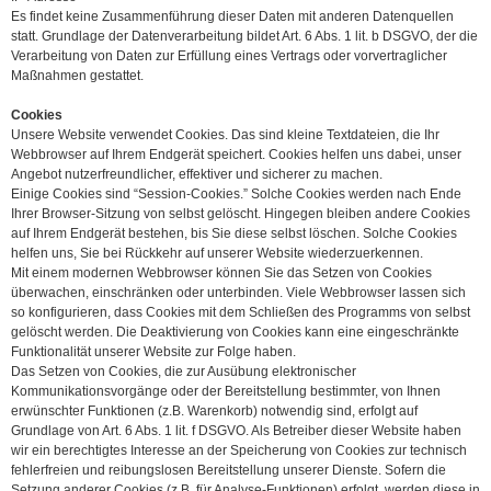
Es findet keine Zusammenführung dieser Daten mit anderen Datenquellen
statt. Grundlage der Datenverarbeitung bildet Art. 6 Abs. 1 lit. b DSGVO, der die
Verarbeitung von Daten zur Erfüllung eines Vertrags oder vorvertraglicher
Maßnahmen gestattet.
Cookies
Unsere Website verwendet Cookies. Das sind kleine Textdateien, die Ihr
Webbrowser auf Ihrem Endgerät speichert. Cookies helfen uns dabei, unser
Angebot nutzerfreundlicher, effektiver und sicherer zu machen.
Einige Cookies sind “Session-Cookies.” Solche Cookies werden nach Ende
Ihrer Browser-Sitzung von selbst gelöscht. Hingegen bleiben andere Cookies
auf Ihrem Endgerät bestehen, bis Sie diese selbst löschen. Solche Cookies
helfen uns, Sie bei Rückkehr auf unserer Website wiederzuerkennen.
Mit einem modernen Webbrowser können Sie das Setzen von Cookies
überwachen, einschränken oder unterbinden. Viele Webbrowser lassen sich
so konfigurieren, dass Cookies mit dem Schließen des Programms von selbst
gelöscht werden. Die Deaktivierung von Cookies kann eine eingeschränkte
Funktionalität unserer Website zur Folge haben.
Das Setzen von Cookies, die zur Ausübung elektronischer
Kommunikationsvorgänge oder der Bereitstellung bestimmter, von Ihnen
erwünschter Funktionen (z.B. Warenkorb) notwendig sind, erfolgt auf
Grundlage von Art. 6 Abs. 1 lit. f DSGVO. Als Betreiber dieser Website haben
wir ein berechtigtes Interesse an der Speicherung von Cookies zur technisch
fehlerfreien und reibungslosen Bereitstellung unserer Dienste. Sofern die
Setzung anderer Cookies (z.B. für Analyse-Funktionen) erfolgt, werden diese in