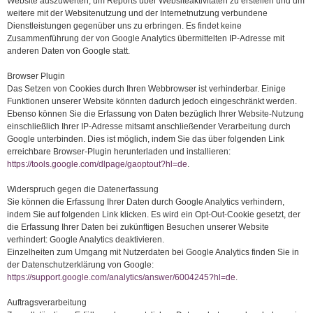
Website auszuwerten, um Reports über Websiteaktivitäten zu erstellen und um
weitere mit der Websitenutzung und der Internetnutzung verbundene
Dienstleistungen gegenüber uns zu erbringen. Es findet keine
Zusammenführung der von Google Analytics übermittelten IP-Adresse mit
anderen Daten von Google statt.
Browser Plugin
Das Setzen von Cookies durch Ihren Webbrowser ist verhinderbar. Einige
Funktionen unserer Website könnten dadurch jedoch eingeschränkt werden.
Ebenso können Sie die Erfassung von Daten bezüglich Ihrer Website-Nutzung
einschließlich Ihrer IP-Adresse mitsamt anschließender Verarbeitung durch
Google unterbinden. Dies ist möglich, indem Sie das über folgenden Link
erreichbare Browser-Plugin herunterladen und installieren:
https://tools.google.com/dlpage/gaoptout?hl=de
.
Widerspruch gegen die Datenerfassung
Sie können die Erfassung Ihrer Daten durch Google Analytics verhindern,
indem Sie auf folgenden Link klicken. Es wird ein Opt-Out-Cookie gesetzt, der
die Erfassung Ihrer Daten bei zukünftigen Besuchen unserer Website
verhindert: Google Analytics deaktivieren.
Einzelheiten zum Umgang mit Nutzerdaten bei Google Analytics finden Sie in
der Datenschutzerklärung von Google:
https://support.google.com/analytics/answer/6004245?hl=de
.
Auftragsverarbeitung