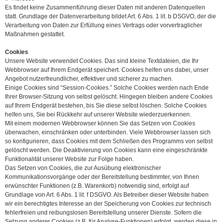
Es findet keine Zusammenführung dieser Daten mit anderen Datenquellen
statt. Grundlage der Datenverarbeitung bildet Art. 6 Abs. 1 lit. b DSGVO, der die
Verarbeitung von Daten zur Erfüllung eines Vertrags oder vorvertraglicher
Maßnahmen gestattet.
Cookies
Unsere Website verwendet Cookies. Das sind kleine Textdateien, die Ihr
Webbrowser auf Ihrem Endgerät speichert. Cookies helfen uns dabei, unser
Angebot nutzerfreundlicher, effektiver und sicherer zu machen.
Einige Cookies sind “Session-Cookies.” Solche Cookies werden nach Ende
Ihrer Browser-Sitzung von selbst gelöscht. Hingegen bleiben andere Cookies
auf Ihrem Endgerät bestehen, bis Sie diese selbst löschen. Solche Cookies
helfen uns, Sie bei Rückkehr auf unserer Website wiederzuerkennen.
Mit einem modernen Webbrowser können Sie das Setzen von Cookies
überwachen, einschränken oder unterbinden. Viele Webbrowser lassen sich
so konfigurieren, dass Cookies mit dem Schließen des Programms von selbst
gelöscht werden. Die Deaktivierung von Cookies kann eine eingeschränkte
Funktionalität unserer Website zur Folge haben.
Das Setzen von Cookies, die zur Ausübung elektronischer
Kommunikationsvorgänge oder der Bereitstellung bestimmter, von Ihnen
erwünschter Funktionen (z.B. Warenkorb) notwendig sind, erfolgt auf
Grundlage von Art. 6 Abs. 1 lit. f DSGVO. Als Betreiber dieser Website haben
wir ein berechtigtes Interesse an der Speicherung von Cookies zur technisch
fehlerfreien und reibungslosen Bereitstellung unserer Dienste. Sofern die
Setzung anderer Cookies (z.B. für Analyse-Funktionen) erfolgt, werden diese in