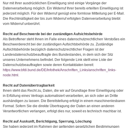
Nur mit Ihrer ausdrücklichen Einwilligung sind einige Vorgänge der
Datenverarbeitung möglich. Ein Widerruf Ihrer bereits erteilten Einwilligung ist
jederzeit möglich. Für den Widerruf genügt eine formlose Mitteilung per E-Mail.
Die Rechtmäßigkeit der bis zum Widerruf erfolgten Datenverarbeitung bleibt
vom Widerruf unberührt.
Recht auf Beschwerde bei der zuständigen Aufsichtsbehörde
Als Betroffener steht Ihnen im Falle eines datenschutzrechtlichen Verstoßes ein
Beschwerderecht bei der zuständigen Aufsichtsbehörde zu. Zuständige
Aufsichtsbehörde bezüglich datenschutzrechtlicher Fragen ist der
Landesdatenschutzbeauftragte des Bundeslandes, in dem sich der Sitz
unseres Unternehmens befindet. Der folgende Link stellt eine Liste der
Datenschutzbeauftragten sowie deren Kontaktdaten bereit:
https://www.bfdi.bund.de/DE/Infothek/Anschriften_Links/anschriften_links-
node.html
.
Recht auf Datenübertragbarkeit
Ihnen steht das Recht zu, Daten, die wir auf Grundlage Ihrer Einwilligung oder
in Erfüllung eines Vertrags automatisiert verarbeiten, an sich oder an Dritte
aushändigen zu lassen. Die Bereitstellung erfolgt in einem maschinenlesbaren
Format. Sofern Sie die direkte Übertragung der Daten an einen anderen
Verantwortlichen verlangen, erfolgt dies nur, soweit es technisch machbar ist.
Recht auf Auskunft, Berichtigung, Sperrung, Löschung
Sie haben jederzeit im Rahmen der geltenden gesetzlichen Bestimmungen