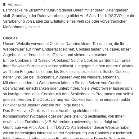
IP-Adresse
Es findet keine Zusammenführung dieser Daten mit anderen Datenquellen
statt. Grundlage der Datenverarbeitung bildet Art. 6 Abs. 1 lit. b DSGVO, der die
Verarbeitung von Daten zur Erfüllung eines Vertrags oder vorvertraglicher
Maßnahmen gestattet.
Cookies
Unsere Website verwendet Cookies. Das sind kleine Textdateien, die Ihr
Webbrowser auf Ihrem Endgerät speichert. Cookies helfen uns dabei, unser
Angebot nutzerfreundlicher, effektiver und sicherer zu machen.
Einige Cookies sind “Session-Cookies.” Solche Cookies werden nach Ende
Ihrer Browser-Sitzung von selbst gelöscht. Hingegen bleiben andere Cookies
auf Ihrem Endgerät bestehen, bis Sie diese selbst löschen. Solche Cookies
helfen uns, Sie bei Rückkehr auf unserer Website wiederzuerkennen.
Mit einem modernen Webbrowser können Sie das Setzen von Cookies
überwachen, einschränken oder unterbinden. Viele Webbrowser lassen sich
so konfigurieren, dass Cookies mit dem Schließen des Programms von selbst
gelöscht werden. Die Deaktivierung von Cookies kann eine eingeschränkte
Funktionalität unserer Website zur Folge haben.
Das Setzen von Cookies, die zur Ausübung elektronischer
Kommunikationsvorgänge oder der Bereitstellung bestimmter, von Ihnen
erwünschter Funktionen (z.B. Warenkorb) notwendig sind, erfolgt auf
Grundlage von Art. 6 Abs. 1 lit. f DSGVO. Als Betreiber dieser Website haben
wir ein berechtigtes Interesse an der Speicherung von Cookies zur technisch
fehlerfreien und reibungslosen Bereitstellung unserer Dienste. Sofern die