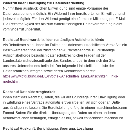
Widerruf Ihrer Einwilligung zur Datenverarbeitung
Nur mit Ihrer ausdrücklichen Einwilligung sind einige Vorgänge der
Datenverarbeitung möglich. Ein Widerruf Ihrer bereits erteilten Einwilligung ist
jederzeit möglich. Für den Widerruf genügt eine formlose Mitteilung per E-Mail.
Die Rechtmäßigkeit der bis zum Widerruf erfolgten Datenverarbeitung bleibt
vom Widerruf unberührt.
Recht auf Beschwerde bei der zuständigen Aufsichtsbehörde
Als Betroffener steht Ihnen im Falle eines datenschutzrechtlichen Verstoßes ein
Beschwerderecht bei der zuständigen Aufsichtsbehörde zu. Zuständige
Aufsichtsbehörde bezüglich datenschutzrechtlicher Fragen ist der
Landesdatenschutzbeauftragte des Bundeslandes, in dem sich der Sitz
unseres Unternehmens befindet. Der folgende Link stellt eine Liste der
Datenschutzbeauftragten sowie deren Kontaktdaten bereit:
https://www.bfdi.bund.de/DE/Infothek/Anschriften_Links/anschriften_links-
node.html
.
Recht auf Datenübertragbarkeit
Ihnen steht das Recht zu, Daten, die wir auf Grundlage Ihrer Einwilligung oder
in Erfüllung eines Vertrags automatisiert verarbeiten, an sich oder an Dritte
aushändigen zu lassen. Die Bereitstellung erfolgt in einem maschinenlesbaren
Format. Sofern Sie die direkte Übertragung der Daten an einen anderen
Verantwortlichen verlangen, erfolgt dies nur, soweit es technisch machbar ist.
Recht auf Auskunft, Berichtigung, Sperrung, Löschung