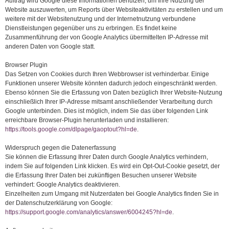
Auftrag wird Google diese Informationen benutzen, um Ihre Nutzung der
Website auszuwerten, um Reports über Websiteaktivitäten zu erstellen und um
weitere mit der Websitenutzung und der Internetnutzung verbundene
Dienstleistungen gegenüber uns zu erbringen. Es findet keine
Zusammenführung der von Google Analytics übermittelten IP-Adresse mit
anderen Daten von Google statt.
Browser Plugin
Das Setzen von Cookies durch Ihren Webbrowser ist verhinderbar. Einige
Funktionen unserer Website könnten dadurch jedoch eingeschränkt werden.
Ebenso können Sie die Erfassung von Daten bezüglich Ihrer Website-Nutzung
einschließlich Ihrer IP-Adresse mitsamt anschließender Verarbeitung durch
Google unterbinden. Dies ist möglich, indem Sie das über folgenden Link
erreichbare Browser-Plugin herunterladen und installieren:
https://tools.google.com/dlpage/gaoptout?hl=de
.
Widerspruch gegen die Datenerfassung
Sie können die Erfassung Ihrer Daten durch Google Analytics verhindern,
indem Sie auf folgenden Link klicken. Es wird ein Opt-Out-Cookie gesetzt, der
die Erfassung Ihrer Daten bei zukünftigen Besuchen unserer Website
verhindert: Google Analytics deaktivieren.
Einzelheiten zum Umgang mit Nutzerdaten bei Google Analytics finden Sie in
der Datenschutzerklärung von Google:
https://support.google.com/analytics/answer/6004245?hl=de
.