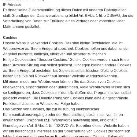
IP-Adresse
Es findet keine Zusammenführung dieser Daten mit anderen Datenquellen
statt. Grundlage der Datenverarbeitung bildet Art. 6 Abs. 1 lit. b DSGVO, der die
Verarbeitung von Daten zur Erfüllung eines Vertrags oder vorvertraglicher
Maßnahmen gestattet.
Cookies
Unsere Website verwendet Cookies. Das sind kleine Textdateien, die Ihr
Webbrowser auf Ihrem Endgerät speichert. Cookies helfen uns dabei, unser
Angebot nutzerfreundlicher, effektiver und sicherer zu machen.
Einige Cookies sind “Session-Cookies.” Solche Cookies werden nach Ende
Ihrer Browser-Sitzung von selbst gelöscht. Hingegen bleiben andere Cookies
auf Ihrem Endgerät bestehen, bis Sie diese selbst löschen. Solche Cookies
helfen uns, Sie bei Rückkehr auf unserer Website wiederzuerkennen.
Mit einem modernen Webbrowser können Sie das Setzen von Cookies
überwachen, einschränken oder unterbinden. Viele Webbrowser lassen sich
so konfigurieren, dass Cookies mit dem Schließen des Programms von selbst
gelöscht werden. Die Deaktivierung von Cookies kann eine eingeschränkte
Funktionalität unserer Website zur Folge haben.
Das Setzen von Cookies, die zur Ausübung elektronischer
Kommunikationsvorgänge oder der Bereitstellung bestimmter, von Ihnen
erwünschter Funktionen (z.B. Warenkorb) notwendig sind, erfolgt auf
Grundlage von Art. 6 Abs. 1 lit. f DSGVO. Als Betreiber dieser Website haben
wir ein berechtigtes Interesse an der Speicherung von Cookies zur technisch
fehlerfreien und reibungslosen Bereitstellung unserer Dienste. Sofern die