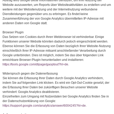
Auftrag wird Google diese Informationen benutzen, um Ihre Nutzung der
Website auszuwerten, um Reports über Websiteaktivitäten zu erstellen und um
weitere mit der Websitenutzung und der Internetnutzung verbundene
Dienstleistungen gegenüber uns zu erbringen. Es findet keine
Zusammenführung der von Google Analytics übermittelten IP-Adresse mit
anderen Daten von Google statt.
Browser Plugin
Das Setzen von Cookies durch Ihren Webbrowser ist verhinderbar. Einige
Funktionen unserer Website könnten dadurch jedoch eingeschränkt werden.
Ebenso können Sie die Erfassung von Daten bezüglich Ihrer Website-Nutzung
einschließlich Ihrer IP-Adresse mitsamt anschließender Verarbeitung durch
Google unterbinden. Dies ist möglich, indem Sie das über folgenden Link
erreichbare Browser-Plugin herunterladen und installieren:
https://tools.google.com/dlpage/gaoptout?hl=de
.
Widerspruch gegen die Datenerfassung
Sie können die Erfassung Ihrer Daten durch Google Analytics verhindern,
indem Sie auf folgenden Link klicken. Es wird ein Opt-Out-Cookie gesetzt, der
die Erfassung Ihrer Daten bei zukünftigen Besuchen unserer Website
verhindert: Google Analytics deaktivieren.
Einzelheiten zum Umgang mit Nutzerdaten bei Google Analytics finden Sie in
der Datenschutzerklärung von Google:
https://support.google.com/analytics/answer/6004245?hl=de
.