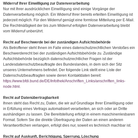
Widerruf Ihrer Einwilligung zur Datenverarbeitung
Nur mit Ihrer ausdrücklichen Einwilligung sind einige Vorgänge der
Datenverarbeitung möglich. Ein Widerruf Ihrer bereits erteilten Einwilligung ist
jederzeit möglich. Für den Widerruf genügt eine formlose Mitteilung per E-Mail.
Die Rechtmäßigkeit der bis zum Widerruf erfolgten Datenverarbeitung bleibt
vom Widerruf unberührt.
Recht auf Beschwerde bei der zuständigen Aufsichtsbehörde
Als Betroffener steht Ihnen im Falle eines datenschutzrechtlichen Verstoßes ein
Beschwerderecht bei der zuständigen Aufsichtsbehörde zu. Zuständige
Aufsichtsbehörde bezüglich datenschutzrechtlicher Fragen ist der
Landesdatenschutzbeauftragte des Bundeslandes, in dem sich der Sitz
unseres Unternehmens befindet. Der folgende Link stellt eine Liste der
Datenschutzbeauftragten sowie deren Kontaktdaten bereit:
https://www.bfdi.bund.de/DE/Infothek/Anschriften_Links/anschriften_links-
node.html
.
Recht auf Datenübertragbarkeit
Ihnen steht das Recht zu, Daten, die wir auf Grundlage Ihrer Einwilligung oder
in Erfüllung eines Vertrags automatisiert verarbeiten, an sich oder an Dritte
aushändigen zu lassen. Die Bereitstellung erfolgt in einem maschinenlesbaren
Format. Sofern Sie die direkte Übertragung der Daten an einen anderen
Verantwortlichen verlangen, erfolgt dies nur, soweit es technisch machbar ist.
Recht auf Auskunft, Berichtigung, Sperrung, Löschung