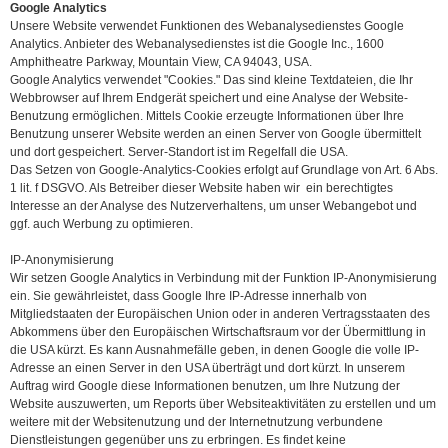
Google Analytics
Unsere Website verwendet Funktionen des Webanalysedienstes Google
Analytics. Anbieter des Webanalysedienstes ist die Google Inc., 1600
Amphitheatre Parkway, Mountain View, CA 94043, USA.
Google Analytics verwendet "Cookies." Das sind kleine Textdateien, die Ihr
Webbrowser auf Ihrem Endgerät speichert und eine Analyse der Website-
Benutzung ermöglichen. Mittels Cookie erzeugte Informationen über Ihre
Benutzung unserer Website werden an einen Server von Google übermittelt
und dort gespeichert. Server-Standort ist im Regelfall die USA.
Das Setzen von Google-Analytics-Cookies erfolgt auf Grundlage von Art. 6 Abs.
1 lit. f DSGVO. Als Betreiber dieser Website haben wir ein berechtigtes
Interesse an der Analyse des Nutzerverhaltens, um unser Webangebot und
ggf. auch Werbung zu optimieren.
IP-Anonymisierung
Wir setzen Google Analytics in Verbindung mit der Funktion IP-Anonymisierung
ein. Sie gewährleistet, dass Google Ihre IP-Adresse innerhalb von
Mitgliedstaaten der Europäischen Union oder in anderen Vertragsstaaten des
Abkommens über den Europäischen Wirtschaftsraum vor der Übermittlung in
die USA kürzt. Es kann Ausnahmefälle geben, in denen Google die volle IP-
Adresse an einen Server in den USA überträgt und dort kürzt. In unserem
Auftrag wird Google diese Informationen benutzen, um Ihre Nutzung der
Website auszuwerten, um Reports über Websiteaktivitäten zu erstellen und um
weitere mit der Websitenutzung und der Internetnutzung verbundene
Dienstleistungen gegenüber uns zu erbringen. Es findet keine