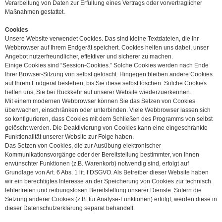
Verarbeitung von Daten zur Erfüllung eines Vertrags oder vorvertraglicher
Maßnahmen gestattet.
Cookies
Unsere Website verwendet Cookies. Das sind kleine Textdateien, die Ihr
Webbrowser auf Ihrem Endgerät speichert. Cookies helfen uns dabei, unser
Angebot nutzerfreundlicher, effektiver und sicherer zu machen.
Einige Cookies sind “Session-Cookies.” Solche Cookies werden nach Ende
Ihrer Browser-Sitzung von selbst gelöscht. Hingegen bleiben andere Cookies
auf Ihrem Endgerät bestehen, bis Sie diese selbst löschen. Solche Cookies
helfen uns, Sie bei Rückkehr auf unserer Website wiederzuerkennen.
Mit einem modernen Webbrowser können Sie das Setzen von Cookies
überwachen, einschränken oder unterbinden. Viele Webbrowser lassen sich
so konfigurieren, dass Cookies mit dem Schließen des Programms von selbst
gelöscht werden. Die Deaktivierung von Cookies kann eine eingeschränkte
Funktionalität unserer Website zur Folge haben.
Das Setzen von Cookies, die zur Ausübung elektronischer
Kommunikationsvorgänge oder der Bereitstellung bestimmter, von Ihnen
erwünschter Funktionen (z.B. Warenkorb) notwendig sind, erfolgt auf
Grundlage von Art. 6 Abs. 1 lit. f DSGVO. Als Betreiber dieser Website haben
wir ein berechtigtes Interesse an der Speicherung von Cookies zur technisch
fehlerfreien und reibungslosen Bereitstellung unserer Dienste. Sofern die
Setzung anderer Cookies (z.B. für Analyse-Funktionen) erfolgt, werden diese in
dieser Datenschutzerklärung separat behandelt.