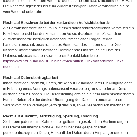
jederzeit möglich. Für den Widerruf genügt eine formlose Mitteilung per E-Mail.
Die Rechtmäßigkeit der bis zum Widerruf erfolgten Datenverarbeitung bleibt
vom Widerruf unberührt.
Recht auf Beschwerde bei der zuständigen Aufsichtsbehörde
Als Betroffener steht Ihnen im Falle eines datenschutzrechtlichen Verstoßes ein
Beschwerderecht bei der zuständigen Aufsichtsbehörde zu. Zuständige
Aufsichtsbehörde bezüglich datenschutzrechtlicher Fragen ist der
Landesdatenschutzbeauftragte des Bundeslandes, in dem sich der Sitz
unseres Unternehmens befindet. Der folgende Link stellt eine Liste der
Datenschutzbeauftragten sowie deren Kontaktdaten bereit:
https://www.bfdi.bund.de/DE/Infothek/Anschriften_Links/anschriften_links-
node.html
.
Recht auf Datenübertragbarkeit
Ihnen steht das Recht zu, Daten, die wir auf Grundlage Ihrer Einwilligung oder
in Erfüllung eines Vertrags automatisiert verarbeiten, an sich oder an Dritte
aushändigen zu lassen. Die Bereitstellung erfolgt in einem maschinenlesbaren
Format. Sofern Sie die direkte Übertragung der Daten an einen anderen
Verantwortlichen verlangen, erfolgt dies nur, soweit es technisch machbar ist.
Recht auf Auskunft, Berichtigung, Sperrung, Löschung
Sie haben jederzeit im Rahmen der geltenden gesetzlichen Bestimmungen
das Recht auf unentgeltliche Auskunft über Ihre gespeicherten
personenbezogenen Daten, Herkunft der Daten, deren Empfänger und den